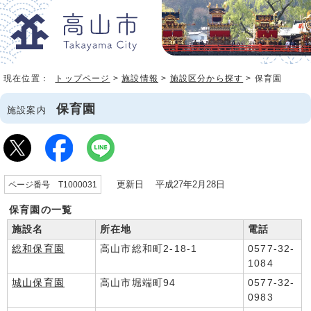
現在位置：
トップページ
>
施設情報
>
施設区分から探す
> 保育園
保育園
施設案内
更新日 平成27年2月28日
ページ番号 T1000031
保育園の一覧
施設名
所在地
電話
総和保育園
高山市総和町2-18-1
0577-32-
1084
城山保育園
高山市堀端町94
0577-32-
0983