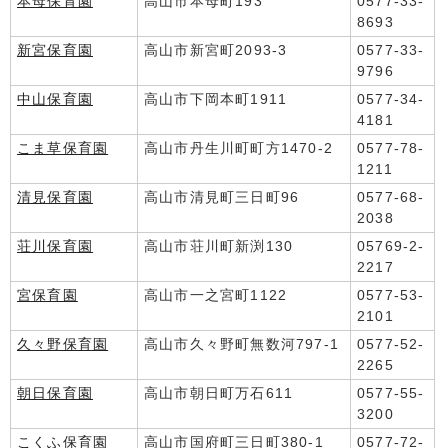
本母保育園
高山市本母町193
0577-33-
8693
新宮保育園
高山市新宮町2093-3
0577-33-
9796
中山保育園
高山市下岡本町1911
0577-34-
4181
こま草保育園
高山市丹生川町町方1470-2
0577-78-
1211
清見保育園
高山市清見町三日町96
0577-68-
2038
荘川保育園
高山市荘川町新渕130
05769-2-
2217
宮保育園
高山市一之宮町1122
0577-53-
2101
久々野保育園
高山市久々野町無数河797-1
0577-52-
2265
朝日保育園
高山市朝日町万石611
0577-55-
3200
こくふ保育園
高山市国府町三日町380-1
0577-72-