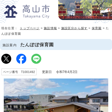
現在位置：
トップページ
>
施設情報
>
施設区分から探す
>
保育園
> た
んぽぽ保育園
たんぽぽ保育園
施設案内
更新日 令和7年4月2日
ページ番号 T1001492