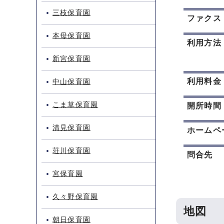
三枝保育園
ファクス
本母保育園
利用方法
新宮保育園
利用料金
中山保育園
こま草保育園
開所時間
清見保育園
ホームペ
荘川保育園
問合先
宮保育園
久々野保育園
地図
朝日保育園