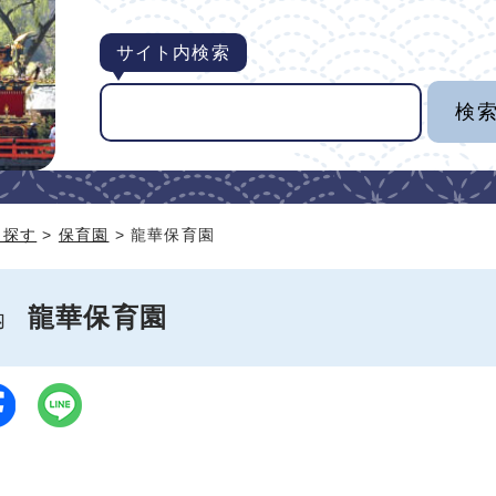
サイト内検索
ら探す
>
保育園
> 龍華保育園
龍華保育園
案内