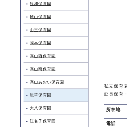
総和保育園
城山保育園
山王保育園
岡本保育園
高山西保育園
高山南保育園
高山あおい保育園
私立保育
延長保育
龍華保育園
大八保育園
所在地
江名子保育園
電話