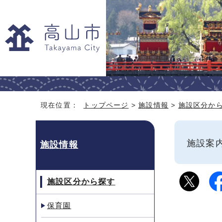
現在位置：
トップページ
>
施設情報
>
施設区分か
施設
施設情報
施設区分から探す
保育園