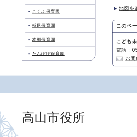
地図を
こくふ保育園
栃尾保育園
このペ
本郷保育園
こども
電話：05
たんぽぽ保育園
お問
高山市役所