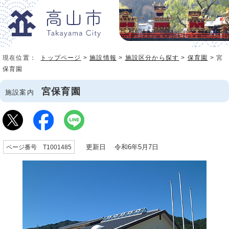
現在位置：
トップページ
>
施設情報
>
施設区分から探す
>
保育園
> 宮
保育園
宮保育園
施設案内
更新日 令和6年5月7日
ページ番号 T1001485