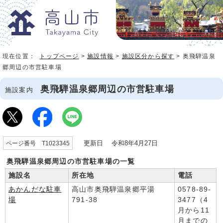
現在位置：
トップページ
>
施設情報
>
施設区分から探す
> 奥飛騨温泉
郷周辺の市営駐車場
奥飛騨温泉郷周辺の市営駐車場
施設案内
更新日 令和8年4月27日
ページ番号 T1023345
奥飛騨温泉郷周辺の市営駐車場の一覧
施設名
所在地
電話
あかんだな駐車
高山市奥飛騨温泉郷平湯
0578-89-
場
791-38
3477（4
月から11
月までの