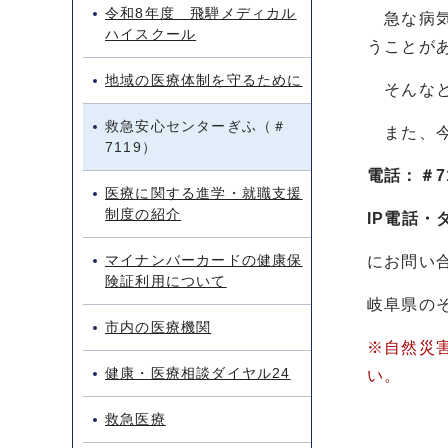
令和8年度 飛騨メディカル
急な病気
ハイスクール
うことが
地域の医療体制を守るために
そんなと
救急安心センターぎふ（＃
また、今
7119）
電話：＃7
医療に関する進学・就職支援
制度の紹介
IP電話・
マイナンバーカードの健康保
にお問い
険証利用について
岐阜県の
市内の医療機関
※自然災害
健康・医療相談ダイヤル24
い。
救急医療