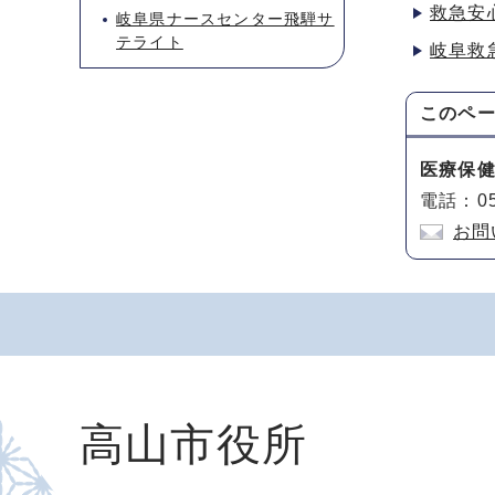
救急安
岐阜県ナースセンター飛騨サ
テライト
岐阜救
このペ
医療保
電話：05
お問
高山市役所