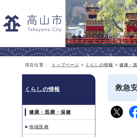
現在位置：
トップページ
>
くらしの情報
>
健康・
救急安
くらしの情報
健康・医療・保健
地域医療