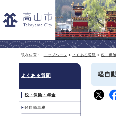
現在位置：
トップページ
>
よくある質問
>
税・保
軽自
よくある質問
税・保険・年金
軽自動車税