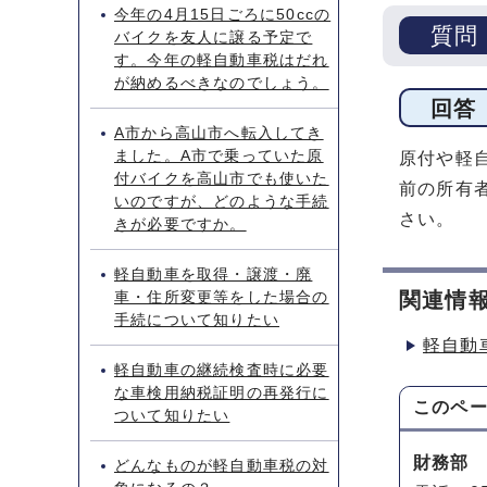
今年の4月15日ごろに50ccの
質問
バイクを友人に譲る予定で
す。今年の軽自動車税はだれ
が納めるべきなのでしょう。
回答
A市から高山市へ転入してき
ました。A市で乗っていた原
原付や軽
付バイクを高山市でも使いた
前の所有
いのですが、どのような手続
さい。
きが必要ですか。
軽自動車を取得・譲渡・廃
車・住所変更等をした場合の
関連情
手続について知りたい
軽自動
軽自動車の継続検査時に必要
な車検用納税証明の再発行に
このペ
ついて知りたい
財務部
どんなものが軽自動車税の対