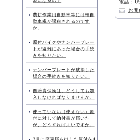
象になるの？
電話：05
お問
農耕作業用自動車等には軽自
動車税が課税されるのです
か。
原付バイクやナンバープレー
トが盗難にあった場合の手続
きを知りたい。
ナンバープレートが破損した
場合の手続きを知りたい。
自賠責保険は、どうしても加
入しなければなりませんか。
使っていない（使えない）原
付に対して納付書が届いた
が、どうすればよいですか。
3月に廃車届を出した原付を4