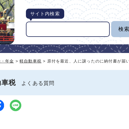
サイト内検索
険・年金
>
軽自動車税
> 原付を最近、人に譲ったのに納付書が届
動車税
よくある質問