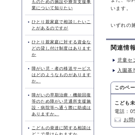
ものための施設や療育支援事
業について知りたい
います。
ひとり親家庭で相談したいこ
いずれの
とがあるのですが
ひとり親家庭に対する資金な
関連情
どの貸し付け制度はあります
か
児童セ
障がい児・者の移送サービス
入園基
はどのようなものがあります
か。
このペ
障がいの早期治療・機能回復
等のため障がい児通所支援施
こども
設・病院等へ通う際に助成は
電話：05
ありますか。
お問
こどもの発達に関する相談は
どこで受けられますか。