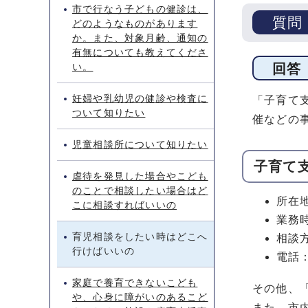
市で行なう子どもの健診は、
質問
どのようなものがあります
か。また、対象月齢、通知の
有無についても教えてくださ
い。
回答
妊婦や乳幼児の健診や検査に
「子育て
ついて知りたい
催などの
児童相談所について知りたい
子育て
虐待を発見した場合やこども
のことで相談したい場合はど
所在地
こに相談すればいいの
業務
育児相談をしたい時はどこへ
相談
行けばいいの
電話：0
家庭で養育できないこども
その他、
や、心身に障がいのあるこど
また、市