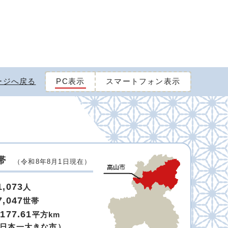
ージへ戻る
PC表示
スマートフォン表示
帯
（令和8年8月1日現在）
1,073
人
7,047
世帯
,177.61
平方km
日本一大きな市）