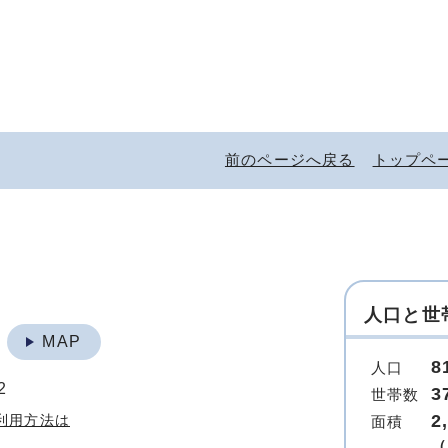
前のページへ戻る
トップペ
人口と世
地
MAP
8
人口
2
3
世帯数
2
利用方法は
面積
（