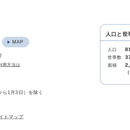
人口と世
地
MAP
8
人口
2
3
世帯数
2
利用方法は
面積
（
から1月3日）を除く
イトマップ