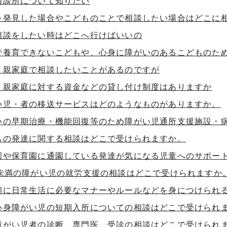
相談所について知りたい
を発見した場合やこどものことで相談したい場合はどこに
相談をしたい時はどこへ行けばいいの
で養育できないこどもや、心身に障がいのあるこどものた
り親家庭で相談したいことがあるのですが
り親家庭に対する資金などの貸し付け制度はありますか
い児・者の移送サービスはどのようなものがありますか。
いの早期治療・機能回復等のため障がい児通所支援施設・
もの発達に関する相談はどこで受けられますか。
園や保育園に通園している発達が気になる児童へのサポー
歳未満の障がい児の就労支援の相談はどこで受けられますか
期に日常生活に必要なマナーやルールなどを身につけられ
心身障がい児の短期入所についての相談はどこで受けられ
障がい児者の診断、専門医、受診の相談はどこで受けられ