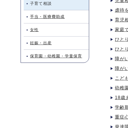
児童
子育て相談
虐待
手当・医療費助成
育児
家庭
女性
ひと
妊娠・出産
ひと
保育園・幼稚園・学童保育
障が
障が
こど
幼稚
18
学齢
重症
発達