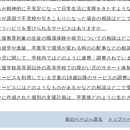
もが精神的に不安定になって日常生活に支障をきたすよう
いが原因で不登校や引きこもりになった場合の相談はどこ
でリハビリを受けられるサービスはありますか。
支援教育対象の生徒の職場体験や就労についての相談はど
の就学や進級、卒業等で環境が変わる時の心配事などの相
い児に関して、学校内ではどのように連携・調整されてい
支援学校高等部以外の高等学校での障がい児のサポート体
サービスを利用している児童の18歳以降のサービスの調整
サービスにはどのようなものがあるかなどの相談はどこで
中に作成された個別の支援計画は、卒業後どのように生か
前のページへ戻る
トップペ