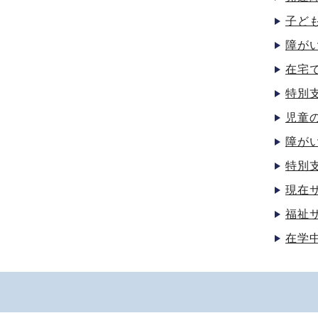
子ど
障が
在宅
特別
児童
障が
特別
現在
福祉
在学