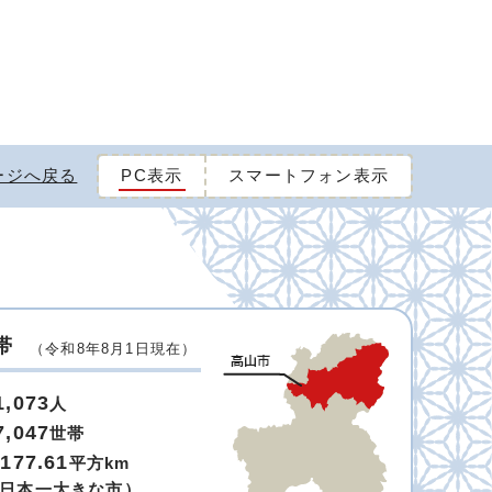
ージへ戻る
PC表示
スマートフォン表示
帯
（令和8年8月1日現在）
1,073
人
7,047
世帯
,177.61
平方km
日本一大きな市）