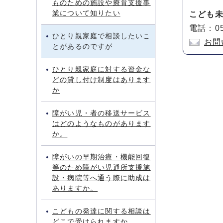
ものための施設や療育支援事
業について知りたい
こども
電話：05
ひとり親家庭で相談したいこ
お問
とがあるのですが
ひとり親家庭に対する資金な
どの貸し付け制度はあります
か
障がい児・者の移送サービス
はどのようなものがあります
か。
障がいの早期治療・機能回復
等のため障がい児通所支援施
設・病院等へ通う際に助成は
ありますか。
こどもの発達に関する相談は
どこで受けられますか。