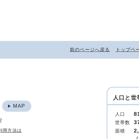
前のページへ戻る
トップペ
人口と世
地
MAP
8
人口
2
3
世帯数
2
利用方法は
面積
（