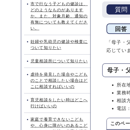
市で行なう子どもの健診は、
質問
どのようなものがあります
か。また、対象月齢、通知の
有無についても教えてくださ
い。
回答
妊婦や乳幼児の健診や検査に
「母子・
ついて知りたい
応じてい
児童相談所について知りたい
母子・
虐待を発見した場合やこども
のことで相談したい場合はど
所在
こに相談すればいいの
業務
育児相談をしたい時はどこへ
相談
行けばいいの
電話：0
家庭で養育できないこども
このペ
や、心身に障がいのあるこど