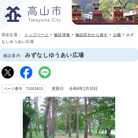
現在位置：
トップページ
>
施設情報
>
施設区分から探す
>
公園
> みず
なしゆうあい広場
みずなしゆうあい広場
施設案内
更新日 令和4年1月10日
ページ番号 T1001615