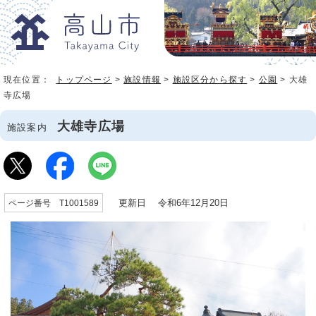
現在位置：
トップページ
>
施設情報
>
施設区分から探す
>
公園
> 大雄
寺広場
大雄寺広場
施設案内
更新日 令和6年12月20日
ページ番号 T1001589