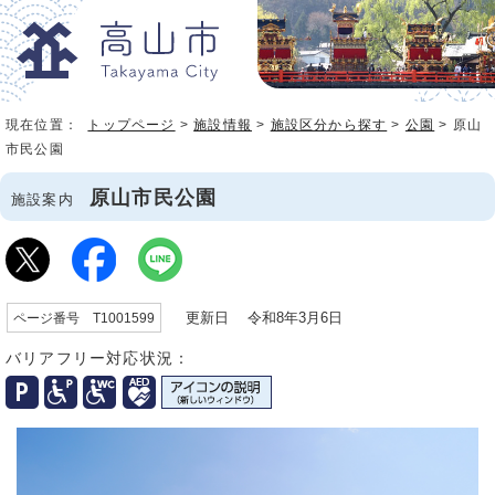
現在位置：
トップページ
>
施設情報
>
施設区分から探す
>
公園
> 原山
市民公園
原山市民公園
施設案内
更新日 令和8年3月6日
ページ番号 T1001599
バリアフリー対応状況：