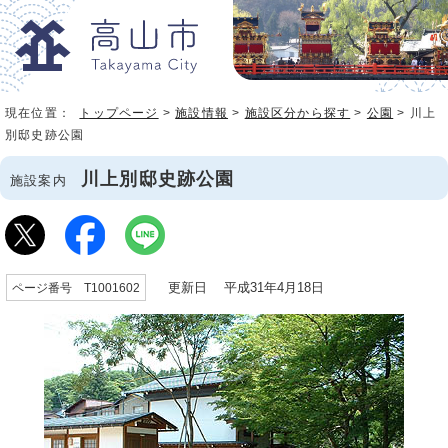
現在位置：
トップページ
>
施設情報
>
施設区分から探す
>
公園
> 川上
別邸史跡公園
川上別邸史跡公園
施設案内
更新日 平成31年4月18日
ページ番号 T1001602