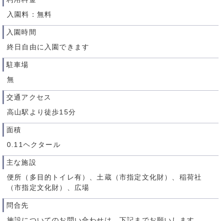
入園料：無料
入園時間
終日自由に入園できます
駐車場
無
交通アクセス
高山駅より徒歩15分
面積
0.11ヘクタール
主な施設
便所（多目的トイレ有）、土蔵（市指定文化財）、稲荷社
（市指定文化財）、広場
問合先
施設についてのお問い合わせは、下記までお願いします。