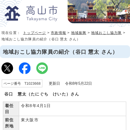
現在位置：
トップページ
>
市政情報
>
地域振興
>
地域おこし協力隊
>
地域おこし協力隊員の紹介（谷口 慧太 さん）
地域おこし協力隊員の紹介（谷口 慧太 さん）
更新日 令和8年5月22日
ページ番号 T1023668
谷口 慧太（たにぐち けいた）さん
着任
令和8年4月1日
日
前住
東大阪市
所地