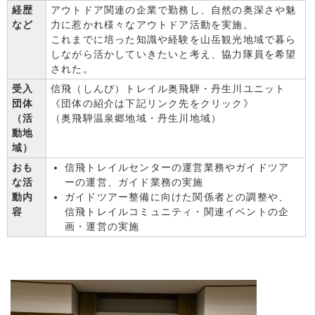
経歴
アウトドア関連の企業で勤務し、自然の奥深さや魅
など
力に惹かれ様々なアウトドア活動を実施。
これまでに培った知識や経験を山岳観光地域で暮ら
しながら活かしていきたいと考え、協力隊員を希望
された。
受入
信飛（しんぴ）トレイル奥飛騨・丹生川ユニット
団体
《団体の紹介は下記リンク先をクリック》
（活
（奥飛騨温泉郷地域・丹生川地域）
動地
域）
おも
信飛トレイルセンターの運営業務やガイドツア
な活
ーの運営、ガイド業務の実施
動内
ガイドツアー整備に向けた関係者との調整や、
容
信飛トレイルコミュニティ・関連イベントの企
画・運営の実施