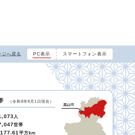
ージへ戻る
PC表示
スマートフォン表示
帯
（令和8年8月1日現在）
1,073
人
7,047
世帯
,177.61
平方km