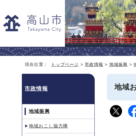
現在位置：
トップページ
>
市政情報
>
地域振興
>
地域
市政情報
地域振興
地域おこし協力隊