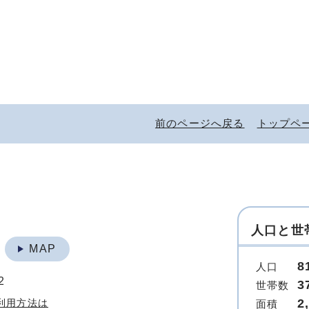
前のページへ戻る
トップペ
人口と世
地
MAP
8
人口
2
3
世帯数
2
利用方法は
面積