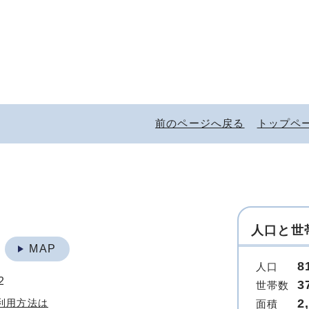
前のページへ戻る
トップペ
人口と世
地
MAP
8
人口
2
3
世帯数
2
利用方法は
面積