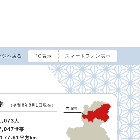
ージへ戻る
PC表示
スマートフォン表示
帯
（令和8年8月1日現在）
1,073
人
7,047
世帯
,177.61
平方km