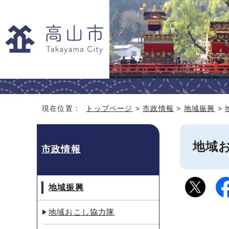
現在位置：
トップページ
>
市政情報
>
地域振興
>
地域
市政情報
地域振興
地域おこし協力隊