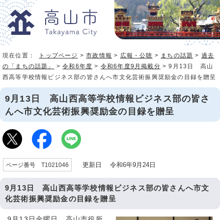
現在位置：
トップページ
>
市政情報
>
広報・公聴
>
まちの話題
>
過去
の「まちの話題」
>
令和6年度
>
令和6年度9月掲載分
> 9月13日 高山
西高等学校情報ビジネス部の皆さんへ市文化芸術振興奨励金の目録を贈呈
9月13日 高山西高等学校情報ビジネス部の皆さ
んへ市文化芸術振興奨励金の目録を贈呈
更新日 令和6年9月24日
ページ番号 T1021046
9月13日 高山西高等学校情報ビジネス部の皆さんへ市文
化芸術振興奨励金の目録を贈呈
9月13日金曜日、高山市役所