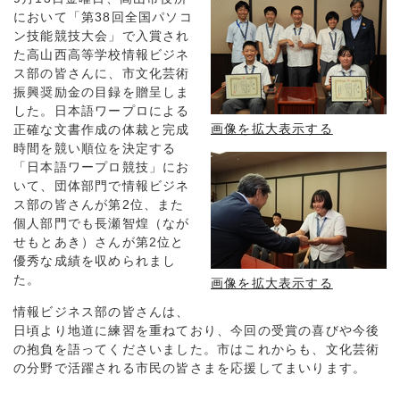
において「第38回全国パソコ
ン技能競技大会」で入賞され
た高山西高等学校情報ビジネ
ス部の皆さんに、市文化芸術
振興奨励金の目録を贈呈しま
した。日本語ワープロによる
画像を拡大表示する
正確な文書作成の体裁と完成
時間を競い順位を決定する
「日本語ワープロ競技」にお
いて、団体部門で情報ビジネ
ス部の皆さんが第2位、また
個人部門でも長瀬智煌（なが
せもとあき）さんが第2位と
優秀な成績を収められまし
た。
画像を拡大表示する
情報ビジネス部の皆さんは、
日頃より地道に練習を重ねており、今回の受賞の喜びや今後
の抱負を語ってくださいました。市はこれからも、文化芸術
の分野で活躍される市民の皆さまを応援してまいります。