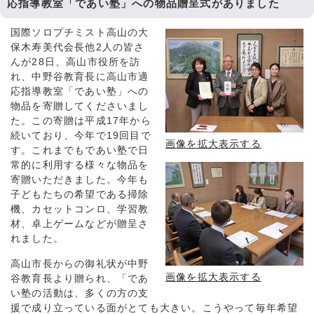
応指導教室「であい塾」への物品贈呈式がありました
国際ソロプチミスト高山の大
保木寿美代会長他2人の皆さ
んが28日、高山市役所を訪
れ、中野谷教育長に高山市適
応指導教室「であい塾」への
物品を寄贈してくださいまし
た。この寄贈は平成17年から
続いており、今年で19回目で
画像を拡大表示する
す。これまでもであい塾で日
常的に利用する様々な物品を
寄贈いただきました。今年も
子どもたちの希望である掃除
機、カセットコンロ、学習教
材、卓上ゲームなどが贈呈さ
れました。
高山市長からの御礼状が中野
画像を拡大表示する
谷教育長より贈られ、「であ
い塾の活動は、多くの方の支
援で成り立っている面がとても大きい。こうやって毎年希望