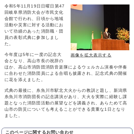
令和5年11月19日日曜日第47
回岐阜県消防大会が市民文化
会館で行われ、日頃から地域
活動や災害に対する活動にお
いて功績のあった消防職・団
員の表彰式典に参加しまし
た。
今年度は5年に一度の記念大
画像を拡大表示する
会となり、高山市長の祝辞の
ほか、高山市消防団消防音楽隊によるウェルカム演奏や伴奏
に合わせた消防団員による合唱も披露され、記念式典の開催
に花を添えました。
式典の最後に、糸魚川市駅北大火からの教訓と題し、新潟県
糸魚川市消防団長の記念講演があり、大火を実際に経験し課
題となった消防団活動の展望などを講義され、あらためて高
山市の防災についても考えることができる貴重な1日となり
ました。
このページに関する
お問い合わせ