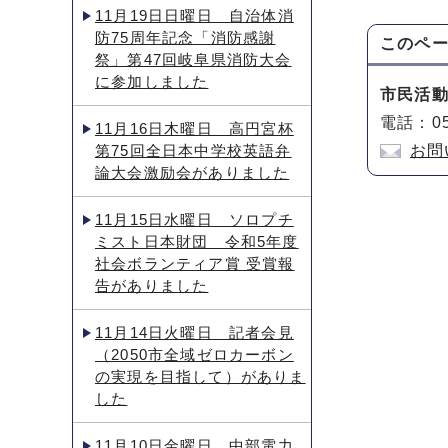
11月19日日曜日 自治体消
防75周年記念「消防感謝
このペ
祭」第47回岐阜県消防大会
に参加しました
市民活
電話：05
11月16日木曜日 高円宮杯
第75回全日本中学校英語弁
お問
論大会激励会がありました
11月15日水曜日 ソロプチ
ミスト日本財団 令和5年度
社会ボランティア賞 受賞報
告がありました
11月14日火曜日 記者会見
（2050市全域ゼロカーボン
の実現を目指して）がありま
した
11月10日金曜日 中部電力