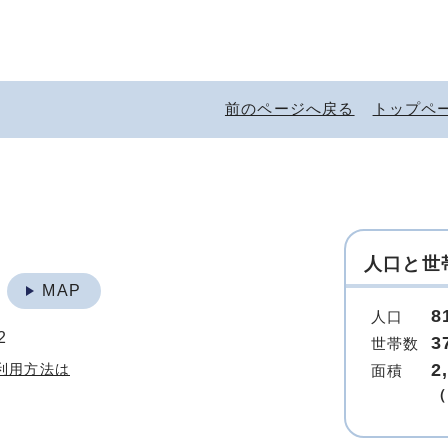
前のページへ戻る
トップペ
人口と世
地
MAP
8
人口
2
3
世帯数
2
利用方法は
面積
（