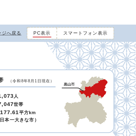
ージへ戻る
PC表示
スマートフォン表示
帯
（令和8年8月1日現在）
1,073
人
7,047
世帯
,177.61
平方km
日本一大きな市）