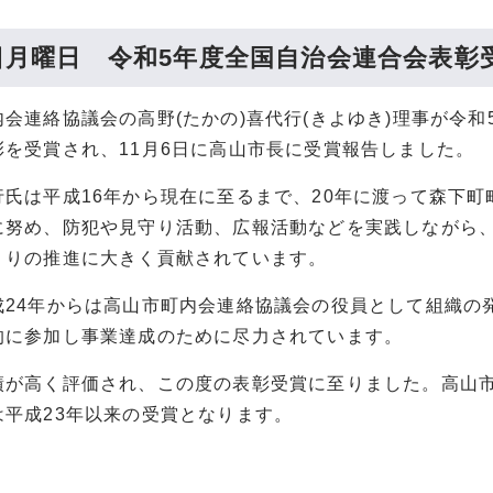
6日月曜日 令和5年度全国自治会連合会表彰
会連絡協議会の高野(たかの)喜代行(きよゆき)理事が令和
彰を受賞され、11月6日に高山市長に受賞報告しました。
行氏は平成16年から現在に至るまで、20年に渡って森下町
に努め、防犯や見守り活動、広報活動などを実践しながら
くりの推進に大きく貢献されています。
成24年からは高山市町内会連絡協議会の役員として組織の
的に参加し事業達成のために尽力されています。
績が高く評価され、この度の表彰受賞に至りました。高山
は平成23年以来の受賞となります。