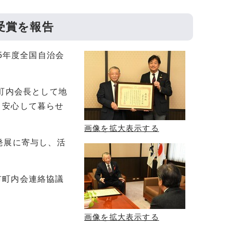
受賞を報告
5年度全国自治会
町内会長として地
、安心して暮らせ
画像を拡大表示する
発展に寄与し、活
市町内会連絡協議
画像を拡大表示する