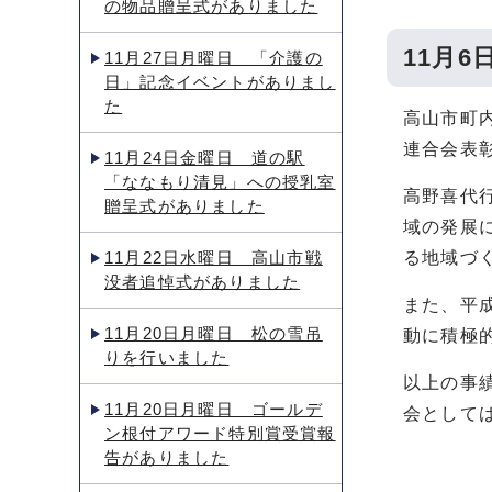
の物品贈呈式がありました
11月
11月27日月曜日 「介護の
日」記念イベントがありまし
た
高山市町内
連合会表
11月24日金曜日 道の駅
「ななもり清見」への授乳室
高野喜代
贈呈式がありました
域の発展
11月22日水曜日 高山市戦
る地域づ
没者追悼式がありました
また、平
11月20日月曜日 松の雪吊
動に積極
りを行いました
以上の事
11月20日月曜日 ゴールデ
会として
ン根付アワード特別賞受賞報
告がありました