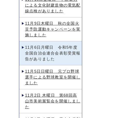
による文化財建造物の電気配
線点検がありました
11月9日木曜日 秋の全国火
災予防運動キャンペーンを実
施しました
11月6日月曜日 令和5年度
全国自治会連合会表彰受賞報
告がありました
11月5日日曜日 元プロ野球
選手による野球教室を開催し
ました
11月2日 木曜日 第68回高
山市美術展覧会を開催しまし
た