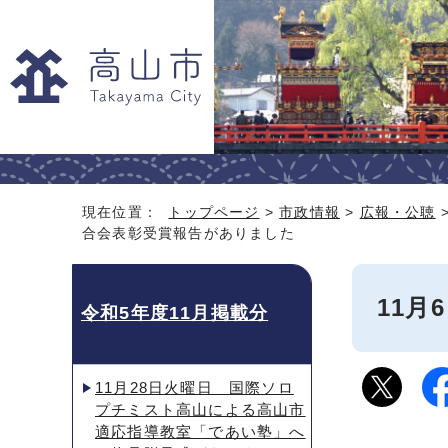
現在位置：
トップページ
>
市政情報
>
広報・公聴
合会表彰受賞報告がありました
11
令和5年度11月掲載分
11月28日火曜日 国際ソロ
プチミスト高山による高山市
適応指導教室「であい塾」へ