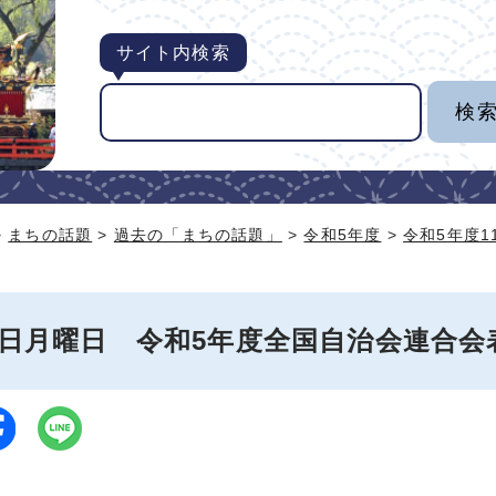
サイト内検索
>
まちの話題
>
過去の「まちの話題」
>
令和5年度
>
令和5年度1
月6日月曜日 令和5年度全国自治会連合