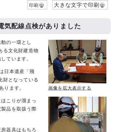
大きな文字で印刷
印刷
の電気配線点検がありました
活動の一環とし
ある文化財建造物
施しています。
は日本遺産「飛
化財となっている
あります。
画像を拡大表示する
にほこりが溜まっ
電製品を取扱う際
暖房器具はもちろ