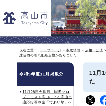
現在位置：
トップページ
>
市政情報
>
広報・公聴
建造物の電気配線点検がありました
11
令和5年度11月掲載分
た
11月28日火曜日 国際ソロ
プチミスト高山による高山市
適応指導教室「であい塾」へ