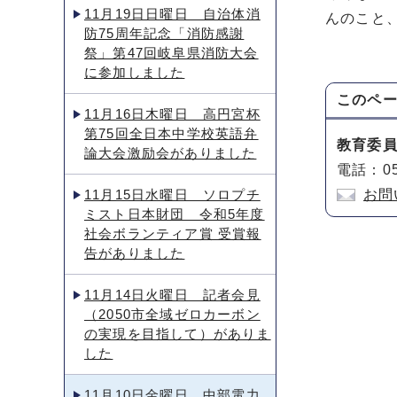
11月19日日曜日 自治体消
んのこと
防75周年記念「消防感謝
祭」第47回岐阜県消防大会
に参加しました
このペ
11月16日木曜日 高円宮杯
第75回全日本中学校英語弁
教育委
論大会激励会がありました
電話：05
11月15日水曜日 ソロプチ
お問
ミスト日本財団 令和5年度
社会ボランティア賞 受賞報
告がありました
11月14日火曜日 記者会見
（2050市全域ゼロカーボン
の実現を目指して）がありま
した
11月10日金曜日 中部電力