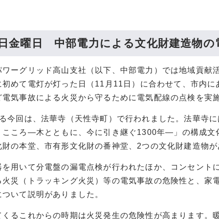
10日金曜日 中部電力による文化財建造物
パワーグリッド高山支社（以下、中部電力）では地域貢献
に初めて電灯が灯った日（11月11日）に合わせて、市内に
ど電気事故による火災から守るために電気配線の点検を実
なる今回は、法華寺（天性寺町）で行われました。法華寺に
・こころ―木とともに、今に引き継ぐ1300年―」の構成文
化財の本堂、市有形文化財の番神堂、2つの文化財建造物が
器を用いて分電盤の漏電点検が行われたほか、コンセント
る火災（トラッキング火災）等の電気事故の危険性と、家
について説明がありました。
てくるこれからの時期は火災発生の危険性が高まります。