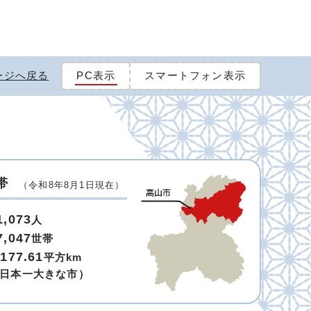
ージへ戻る
PC表示
スマートフォン表示
帯
（令和8年8月1日現在）
1,073
人
7,047
世帯
,177.61
平方km
日本一大きな市）