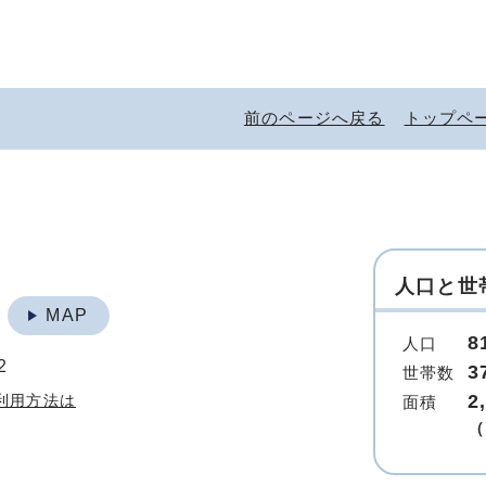
前のページへ戻る
トップペ
人口と世
地
MAP
8
人口
2
3
世帯数
2
利用方法は
面積
（