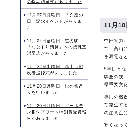
の物品贈呈式がありました
11月27日月曜日 「介護の
日」記念イベントがありまし
11月
た
11月24日金曜日 道の駅
中部電力
「ななもり清見」への授乳室
て、高山
贈呈式がありました
を漏電な
11月22日水曜日 高山市戦
5年目と
没者追悼式がありました
騨匠の技
県重要文
11月20日月曜日 松の雪吊
りを行いました
専用の機
て発生す
11月20日月曜日 ゴールデ
ン根付アワード特別賞受賞報
の注意点
告がありました
寒くなっ