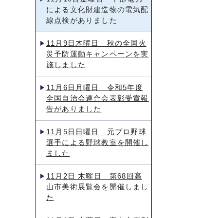
による文化財建造物の電気配
線点検がありました
11月9日木曜日 秋の全国火
災予防運動キャンペーンを実
施しました
11月6日月曜日 令和5年度
全国自治会連合会表彰受賞報
告がありました
11月5日日曜日 元プロ野球
選手による野球教室を開催し
ました
11月2日 木曜日 第68回高
山市美術展覧会を開催しまし
た