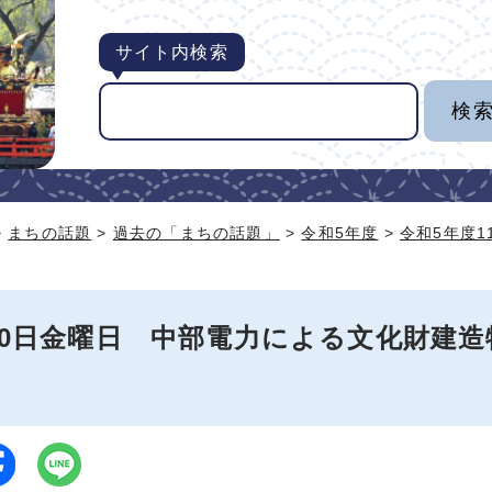
サイト内検索
>
まちの話題
>
過去の「まちの話題」
>
令和5年度
>
令和5年度1
月10日金曜日 中部電力による文化財建