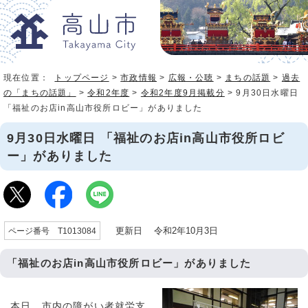
現在位置：
トップページ
>
市政情報
>
広報・公聴
>
まちの話題
>
過去
の「まちの話題」
>
令和2年度
>
令和2年度9月掲載分
> 9月30日水曜日
「福祉のお店in高山市役所ロビー」がありました
9月30日水曜日 「福祉のお店in高山市役所ロビ
ー」がありました
更新日 令和2年10月3日
ページ番号 T1013084
「福祉のお店in高山市役所ロビー」がありました
本日、市内の障がい者就労支