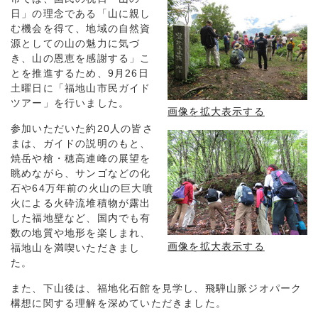
日」の理念である「山に親し
む機会を得て、地域の自然資
源としての山の魅力に気づ
き、山の恩恵を感謝する」こ
とを推進するため、9月26日
土曜日に「福地山市民ガイド
ツアー」を行いました。
画像を拡大表示する
参加いただいた約20人の皆さ
まは、ガイドの説明のもと、
焼岳や槍・穂高連峰の展望を
眺めながら、サンゴなどの化
石や64万年前の火山の巨大噴
火による火砕流堆積物が露出
した福地壁など、国内でも有
数の地質や地形を楽しまれ、
画像を拡大表示する
福地山を満喫いただきまし
た。
また、下山後は、福地化石館を見学し、飛騨山脈ジオパーク
構想に関する理解を深めていただきました。