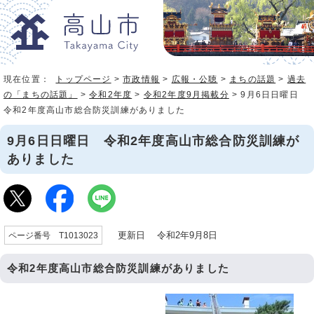
現在位置：
トップページ
>
市政情報
>
広報・公聴
>
まちの話題
>
過去
の「まちの話題」
>
令和2年度
>
令和2年度9月掲載分
> 9月6日日曜日
令和2年度高山市総合防災訓練がありました
9月6日日曜日 令和2年度高山市総合防災訓練が
ありました
更新日 令和2年9月8日
ページ番号 T1013023
令和2年度高山市総合防災訓練がありました