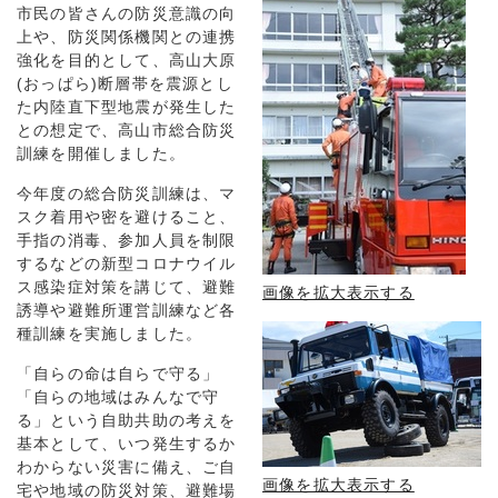
市民の皆さんの防災意識の向
上や、防災関係機関との連携
強化を目的として、高山大原
(おっぱら)断層帯を震源とし
た内陸直下型地震が発生した
との想定で、高山市総合防災
訓練を開催しました。
今年度の総合防災訓練は、マ
スク着用や密を避けること、
手指の消毒、参加人員を制限
するなどの新型コロナウイル
ス感染症対策を講じて、避難
画像を拡大表示する
誘導や避難所運営訓練など各
種訓練を実施しました。
「自らの命は自らで守る」
「自らの地域はみんなで守
る」という自助共助の考えを
基本として、いつ発生するか
わからない災害に備え、ご自
画像を拡大表示する
宅や地域の防災対策、避難場