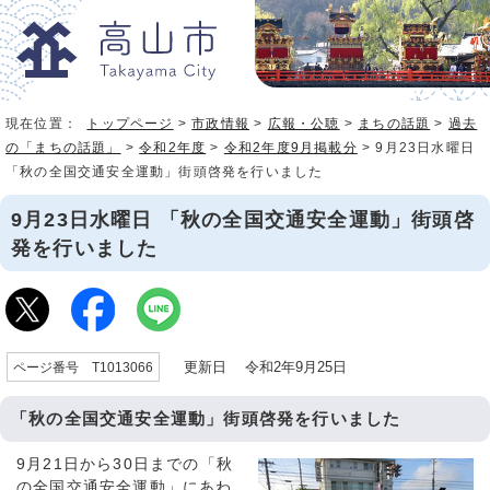
現在位置：
トップページ
>
市政情報
>
広報・公聴
>
まちの話題
>
過去
の「まちの話題」
>
令和2年度
>
令和2年度9月掲載分
> 9月23日水曜日
「秋の全国交通安全運動」街頭啓発を行いました
9月23日水曜日 「秋の全国交通安全運動」街頭啓
発を行いました
更新日 令和2年9月25日
ページ番号 T1013066
「秋の全国交通安全運動」街頭啓発を行いました
9月21日から30日までの「秋
の全国交通安全運動」にあわ