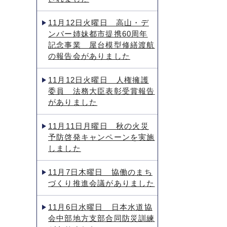
11月12日火曜日 高山・デ
ンバー姉妹都市提携60周年
記念事業 屋台模型修繕渡航
の報告会がありました
11月12日火曜日 人権擁護
委員 法務大臣表彰受賞報告
がありました
11月11日月曜日 秋の火災
予防啓発キャンペーンを実施
しました
11月7日木曜日 協働のまち
づくり推進会議がありました
11月6日水曜日 日本水道協
会中部地方支部合同防災訓練