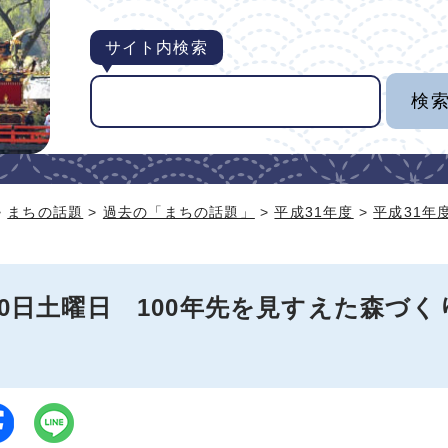
サイト内検索
>
まちの話題
>
過去の「まちの話題」
>
平成31年度
>
平成31年
30日土曜日 100年先を見すえた森づ