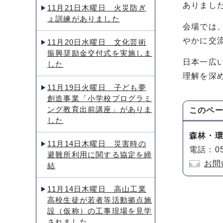
ありまし
11月21日木曜日 火災防ぎ
ょ訓練がありました
会場では
やかに交
11月20日水曜日 文化芸術
振興奨励金交付式を実施しま
日本一広
した
理解を深
11月19日火曜日 子ども夢
創造事業「小学校プログラミ
ング教育出前講座」がありま
このペ
した
森林・
11月14日木曜日 災害時の
電話：05
避難所利用に関する協定を締
お問
結
11月14日木曜日 高山工業
高校生徒が若者等活動拠点施
設（仮称）の工事現場を見学
されました