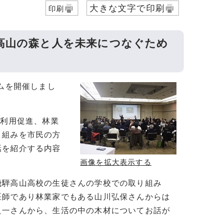
大きな文字で印刷
印刷
高山の森と人を未来につなぐため
ムを開催しまし
の利用促進、林業
り組みを市民の方
話を紹介する内容
画像を拡大表示する
飛騨高山高校の生徒さんの学校での取り組み
医師であり林業家でもある山川弘保さんからは
良一さんから、生活の中の木材についてお話が