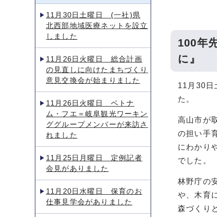
11月30日土曜日 (一社)県
北西部地域医療ネットを設立
しました
100
に』
11月26日火曜日 総合計画
の見直しに向けたまちづくり
意見交換会が始まりました
11月3
た。
11月26日火曜日 ベトナ
ム・フエ＝岐阜観光ワーキン
高山市が
ググループメンバーが来訪さ
の担い手
れました
にわかり
11月25日月曜日 定例記者
でした。
会見がありました
林野庁の
11月20日水曜日 保育のお
や、木育
仕事見学会がありました
森づくり