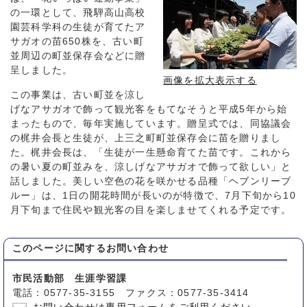
の一環として、飛騨高山高校
園芸科学科の生徒が育てたア
サガオの苗650株を、古い町
並周辺の町並保存会などに贈
呈しました。
画像を拡大表示する
この事業は、古い町並を涼し
げなアサガオで飾って観光客をもてなそうと平成5年から始
まったもので、毎年実施しています。贈呈式では、同協議会
の梶井会長と生徒が、上三之町町並保存会に苗を贈りまし
た。梶井会長は、「生徒が一生懸命育てた苗です。これから
の暑い夏の町並みを、涼しげなアサガオで飾って欲しい」と
話しました。美しい空色の花を咲かせる品種「ヘブンリーブ
ルー」は、1日の開花時間が長いのが特徴で、7月下旬から10
月下旬まで住民や観光客の目を楽しませてくれる予定です。
このページに関する
お問い合わせ
市民活動部 生涯学習課
電話：0577-35-3155 ファクス：0577-35-3414