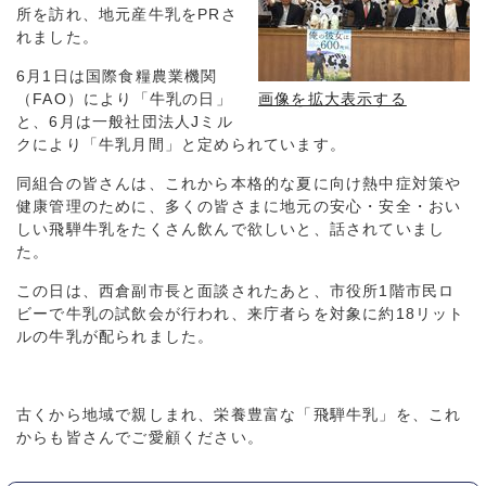
所を訪れ、地元産牛乳をPRさ
れました。
6月1日は国際食糧農業機関
（FAO）により「牛乳の日」
画像を拡大表示する
と、6月は一般社団法人Jミル
クにより「牛乳月間」と定められています。
同組合の皆さんは、これから本格的な夏に向け熱中症対策や
健康管理のために、多くの皆さまに地元の安心・安全・おい
しい飛騨牛乳をたくさん飲んで欲しいと、話されていまし
た。
この日は、西倉副市長と面談されたあと、市役所1階市民ロ
ビーで牛乳の試飲会が行われ、来庁者らを対象に約18リット
ルの牛乳が配られました。
古くから地域で親しまれ、栄養豊富な「飛騨牛乳」を、これ
からも皆さんでご愛顧ください。