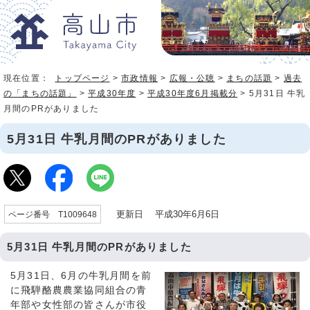
現在位置：
トップページ
>
市政情報
>
広報・公聴
>
まちの話題
>
過去
の「まちの話題」
>
平成30年度
>
平成30年度6月掲載分
> 5月31日 牛乳
月間のPRがありました
5月31日 牛乳月間のPRがありました
更新日 平成30年6月6日
ページ番号 T1009648
5月31日 牛乳月間のPRがありました
5月31日、6月の牛乳月間を前
に飛騨酪農農業協同組合の青
年部や女性部の皆さんが市役