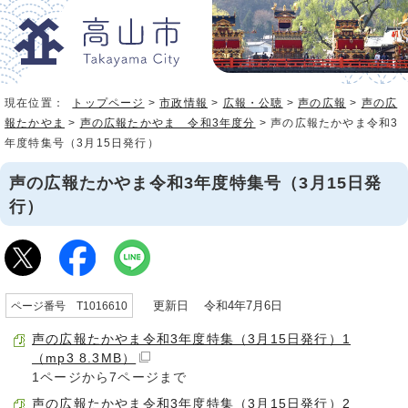
現在位置：
トップページ
>
市政情報
>
広報・公聴
>
声の広報
>
声の広
報たかやま
>
声の広報たかやま 令和3年度分
> 声の広報たかやま令和3
年度特集号（3月15日発行）
声の広報たかやま令和3年度特集号（3月15日発
行）
更新日 令和4年7月6日
ページ番号 T1016610
声の広報たかやま令和3年度特集（3月15日発行）1
（mp3 8.3MB）
1ページから7ページまで
声の広報たかやま令和3年度特集（3月15日発行）2