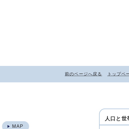
前のページへ戻る
トップペ
人口と世
地
MAP