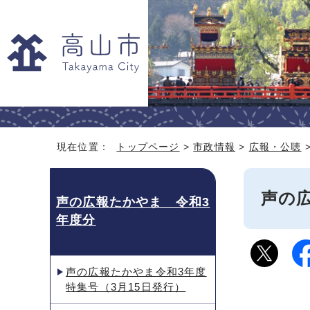
現在位置：
トップページ
>
市政情報
>
広報・公聴
声の広
声の広報たかやま 令和3
年度分
声の広報たかやま令和3年度
特集号（3月15日発行）