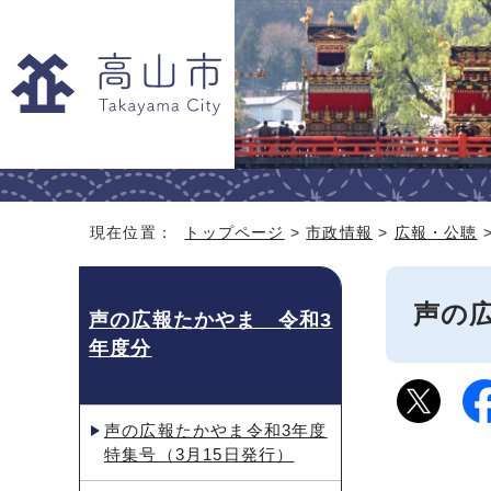
現在位置：
トップページ
>
市政情報
>
広報・公聴
声の
声の広報たかやま 令和3
年度分
声の広報たかやま令和3年度
特集号（3月15日発行）