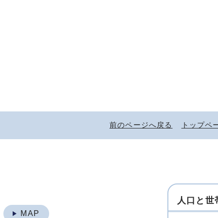
前のページへ戻る
トップペ
人口と世
地
MAP