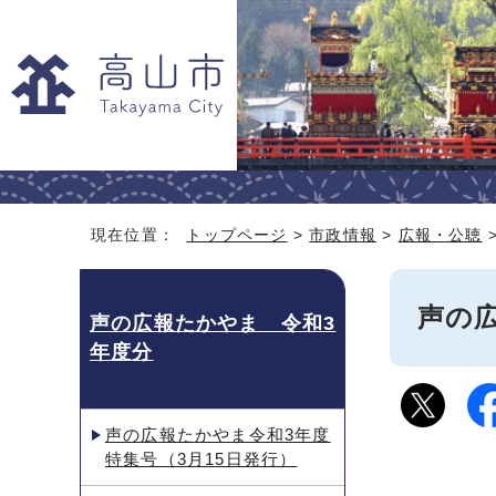
現在位置：
トップページ
>
市政情報
>
広報・公聴
声の
声の広報たかやま 令和3
年度分
声の広報たかやま令和3年度
特集号（3月15日発行）