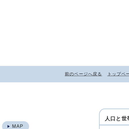
前のページへ戻る
トップペ
人口と世
地
MAP