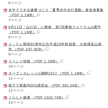
6ページ
水中でできる健康づくり「夏季水中歩行運動」参加者募集
（PDF 1.1MB）
7ページ
8月11日「山の日」に開催 第7回乗鞍フォーラムin畳平
（PDF 1.1MB）
8ページ
メ～テレ開局55周年記念平成29年秋巡業 大相撲高山場
所 （PDF 597.9KB）
9ページ
イベント情報 （PDF 1.2MB）
10ページ
オープンカレッジin飛騨2017 （PDF 1.1MB）
11ページ
親子で家庭内DIG講習会 （PDF 992.4KB）
12ページ
くらしと健康 （PDF 1022.7KB）
13ページ