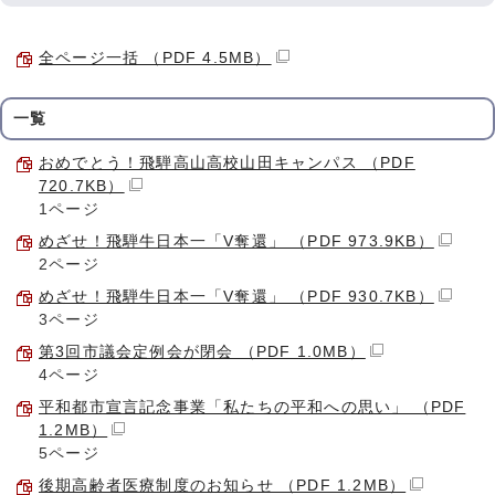
全ページ一括 （PDF 4.5MB）
一覧
おめでとう！飛騨高山高校山田キャンパス （PDF
720.7KB）
1ページ
めざせ！飛騨牛日本一「V奪還」 （PDF 973.9KB）
2ページ
めざせ！飛騨牛日本一「V奪還」 （PDF 930.7KB）
3ページ
第3回市議会定例会が閉会 （PDF 1.0MB）
4ページ
平和都市宣言記念事業「私たちの平和への思い」 （PDF
1.2MB）
5ページ
後期高齢者医療制度のお知らせ （PDF 1.2MB）