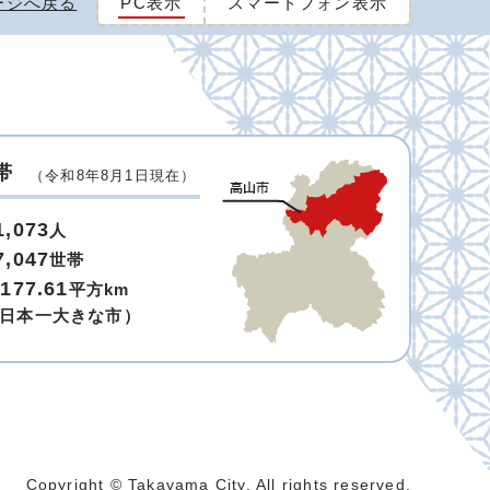
ージへ戻る
PC表示
スマートフォン表示
帯
（令和8年8月1日現在）
1,073
人
7,047
世帯
,177.61
平方km
日本一大きな市）
Copyright © Takayama City. All rights reserved.