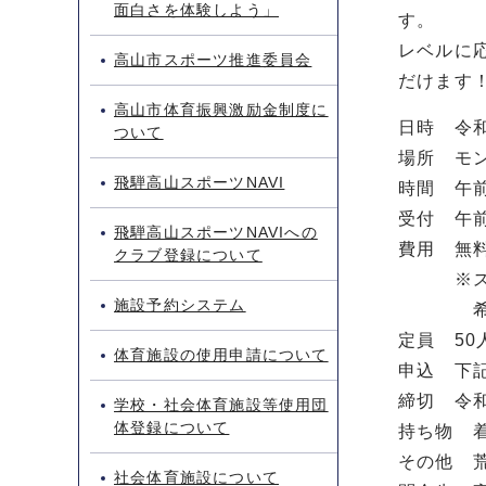
面白さを体験しよう」
す。
レベルに
高山市スポーツ推進委員会
だけます
高山市体育振興激励金制度に
日時 令和
ついて
場所 モ
飛騨高山スポーツNAVI
時間 午前
受付 午前
飛騨高山スポーツNAVIへの
費用 無
クラブ登録について
※スキー
施設予約システム
希望者は
定員 5
体育施設の使用申請について
申込 下
締切 令和
学校・社会体育施設等使用団
体登録について
持ち物 
その他 
社会体育施設について