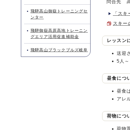
問合先 高
飛騨高山御嶽トレーニングセ
「スキ
ンター
スキーの
飛騨御嶽高原高地トレーニン
グエリア活用促進補助金
レッスン
飛騨高山ブラックブルズ岐阜
送迎
5人
昼食につ
昼食
アレ
荷物につ
荷物