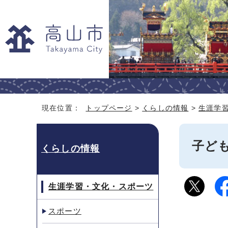
現在位置：
トップページ
>
くらしの情報
>
生涯学
子ど
くらしの情報
生涯学習・文化・スポーツ
スポーツ