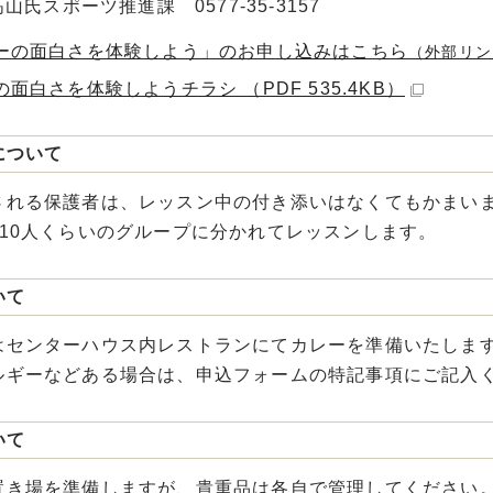
山氏スポーツ推進課 0577-35-3157
ーの面白さを体験しよう」のお申し込みはこちら
（外部リン
面白さを体験しようチラシ （PDF 535.4KB）
について
される保護者は、レッスン中の付き添いはなくてもかまい
～10人くらいのグループに分かれてレッスンします。
いて
はセンターハウス内レストランにてカレーを準備いたしま
ルギーなどある場合は、申込フォームの特記事項にご記入
いて
置き場を準備しますが、貴重品は各自で管理してください