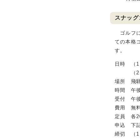
スナッグ
ゴルフに
ての本格
す。
日時 （1
（2）令
場所 飛
時間 午後
受付 午後
費用 無
定員 各
申込 下
締切 （1