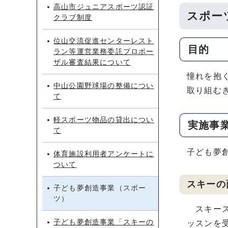
高山市ジュニアスポーツ認証
スポー
クラブ制度
位山交流促進センターレスト
目的
ラン等運営業務委託プロポー
ザル審査結果について
憧れを抱
中山公園野球場の整備につい
取り組む
て
軽スポーツ物品の貸出につい
実施事
て
子ども夢
体育施設利用者アンケートに
ついて
スキーの
子ども夢創造事業（スポー
ツ）
スキース
子ども夢創造事業「スキーの
ッスンを