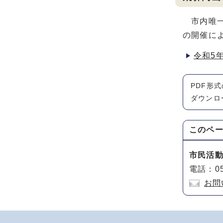
市内唯一
の開催に
令和5
PDF形
ダウンロ
このペ
市民活
電話：05
お問