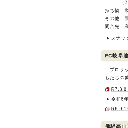
（2）令
持ち物 
その他 
問合先 高
スナッ
FC岐阜
プロサッ
もたちの
R7.3
令和6
R6.9
飛騨高山