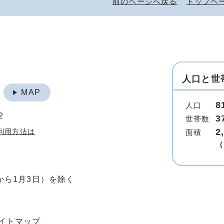
前のページへ戻る
トップペ
人口と世
地
MAP
8
人口
2
3
世帯数
2
利用方法は
面積
（
から1月3日）を除く
イトマップ