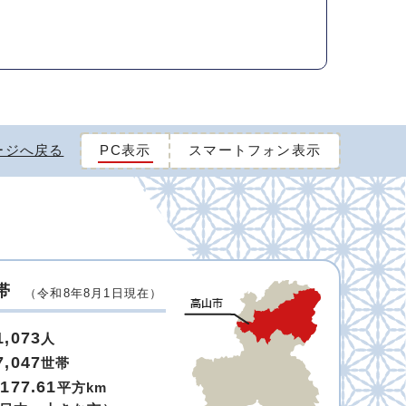
ージへ戻る
PC表示
スマートフォン表示
帯
（令和8年8月1日現在）
1,073
人
7,047
世帯
,177.61
平方km