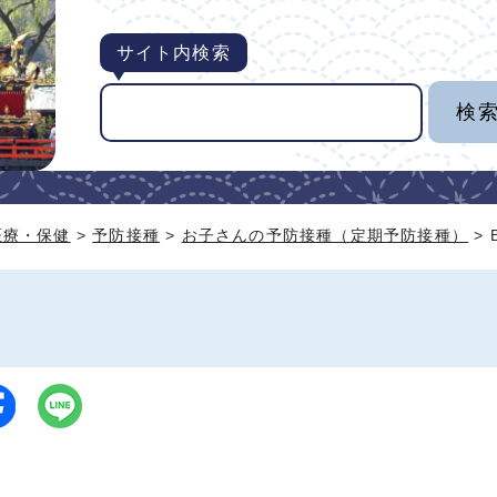
サイト内検索
医療・保健
>
予防接種
>
お子さんの予防接種（定期予防接種）
> 