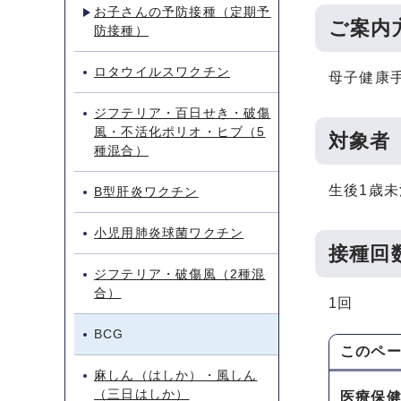
お子さんの予防接種（定期予
ご案内
防接種）
ロタウイルスワクチン
母子健康
ジフテリア・百日せき・破傷
風・不活化ポリオ・ヒブ（5
対象者
種混合）
生後1歳未
B型肝炎ワクチン
小児用肺炎球菌ワクチン
接種回
ジフテリア・破傷風（2種混
合）
1回
BCG
このペ
麻しん（はしか）・風しん
（三日はしか）
医療保