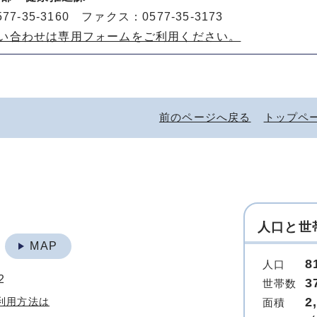
77-35-3160 ファクス：0577-35-3173
い合わせは専用フォームをご利用ください。
前のページへ戻る
トップペ
人口と世
地
MAP
8
人口
2
3
世帯数
2
利用方法は
面積