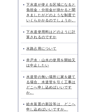
下水道が使える区域になると
負担金・分担金が掛かると聞
きましたがどのような制度で
いくらかかるのでしょうか。
下水道使用料はどのように計
算されるのですか
水路占用について
井戸水・山水の使用を開始又
は中止したい
水道管の無い場所に家を建て
る場合、水道管を引く工事は
どこへ申し込めばいいです
か。
給水装置の新設等は、どこへ
申し込めばいいですか。