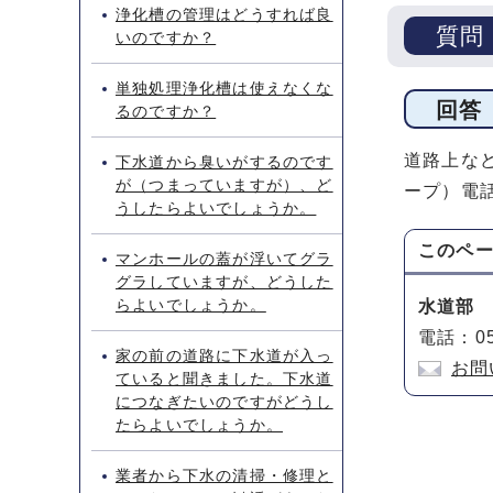
浄化槽の管理はどうすれば良
質問
いのですか？
単独処理浄化槽は使えなくな
回答
るのですか？
道路上な
下水道から臭いがするのです
が（つまっていますが）、ど
ープ）電話
うしたらよいでしょうか。
このペ
マンホールの蓋が浮いてグラ
グラしていますが、どうした
らよいでしょうか。
水道部
電話：05
家の前の道路に下水道が入っ
お問
ていると聞きました。下水道
につなぎたいのですがどうし
たらよいでしょうか。
業者から下水の清掃・修理と