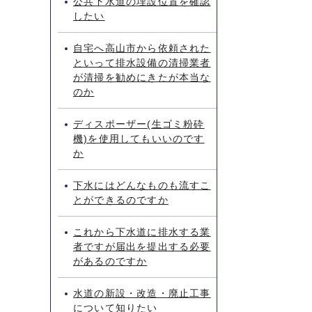
公共下水道の埋設位置を確認
したい
自宅へ高山市から依頼された
といって排水設備の清掃業者
が清掃を勧めにきたが本当な
のか
ディスポーザー(生ゴミ粉砕
機)を使用してもいいのです
か
下水にはどんなものも流すこ
とができるのですか
これから下水道に排水する業
者ですが届出を提出する必要
があるのですか
水道の新設・改造・廃止工事
について知りたい