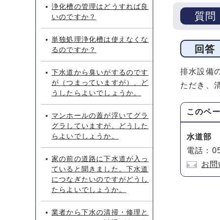
浄化槽の管理はどうすれば良
質問
いのですか？
単独処理浄化槽は使えなくな
回答
るのですか？
排水設備
下水道から臭いがするのです
が（つまっていますが）、ど
ただき、
うしたらよいでしょうか。
このペ
マンホールの蓋が浮いてグラ
グラしていますが、どうした
らよいでしょうか。
水道部
電話：05
家の前の道路に下水道が入っ
お問
ていると聞きました。下水道
につなぎたいのですがどうし
たらよいでしょうか。
業者から下水の清掃・修理と