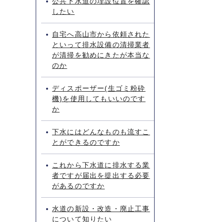
公共下水道の埋設位置を確認
したい
自宅へ高山市から依頼された
といって排水設備の清掃業者
が清掃を勧めにきたが本当な
のか
ディスポーザー(生ゴミ粉砕
機)を使用してもいいのです
か
下水にはどんなものも流すこ
とができるのですか
これから下水道に排水する業
者ですが届出を提出する必要
があるのですか
水道の新設・改造・廃止工事
について知りたい