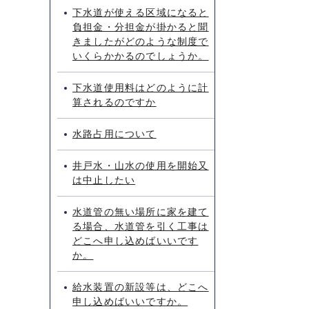
下水道が使える区域になると
負担金・分担金が掛かると聞
きましたがどのような制度で
いくらかかるのでしょうか。
下水道使用料はどのように計
算されるのですか
水路占用について
井戸水・山水の使用を開始又
は中止したい
水道管の無い場所に家を建て
る場合、水道管を引く工事は
どこへ申し込めばいいです
か。
給水装置の新設等は、どこへ
申し込めばいいですか。