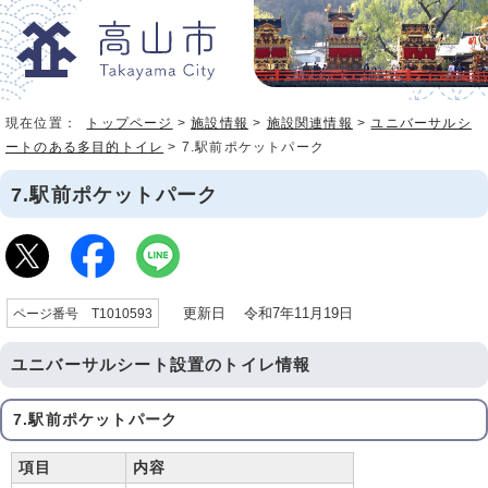
現在位置：
トップページ
>
施設情報
>
施設関連情報
>
ユニバーサルシ
ートのある多目的トイレ
> 7.駅前ポケットパーク
7.駅前ポケットパーク
更新日 令和7年11月19日
ページ番号 T1010593
ユニバーサルシート設置のトイレ情報
7.駅前ポケットパーク
項目
内容