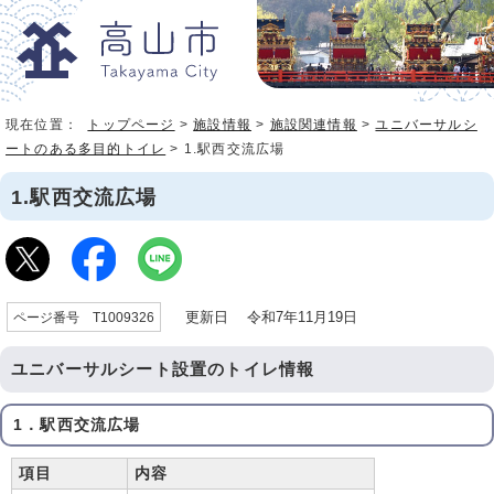
現在位置：
トップページ
>
施設情報
>
施設関連情報
>
ユニバーサルシ
ートのある多目的トイレ
> 1.駅西交流広場
1.駅西交流広場
更新日 令和7年11月19日
ページ番号 T1009326
ユニバーサルシート設置のトイレ情報
1．駅西交流広場
項目
内容