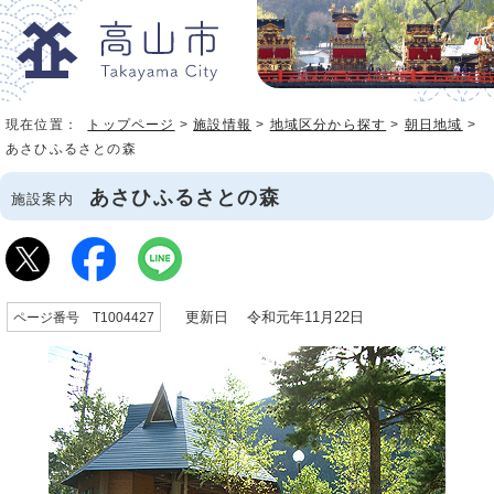
現在位置：
トップページ
>
施設情報
>
地域区分から探す
>
朝日地域
>
あさひふるさとの森
あさひふるさとの森
施設案内
更新日 令和元年11月22日
ページ番号 T1004427