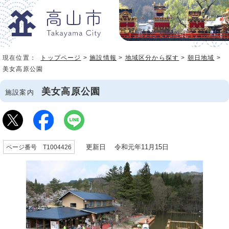
現在位置：
トップページ
>
施設情報
>
地域区分から探す
>
朝日地域
>
美女高原公園
美女高原公園
施設案内
更新日 令和元年11月15日
ページ番号 T1004426