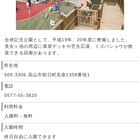
合併記念公園として、平成19年、20年度に整備しました。
美女ヶ池の周辺に展望デッキや芝生広場、ミズバショウが散
策できる回廊があります。
所在地
509-3306 高山市朝日町見座1358番地1
電話
0577-55-3820
利用料金
入園料：無料
入園時間
終日自由に入園できます