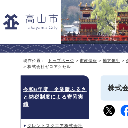
現在位置：
トップページ
>
市政情報
>
地方創生
>
> 株式会社ゼロアクセル
株式
令和6年度 企業版ふるさ
と納税制度による寄附実
績
タレントスクエア株式会社