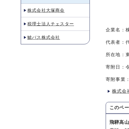
株式会社大塚商会
税理士法人チェスター
企業名：
鯱バス株式会社
代表者：
所在地：東
寄附日：令
寄附事業
株式会
このペ
飛騨高