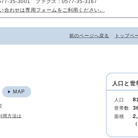
77-35-3001 ファクス：0577-35-3167
い合わせは専用フォームをご利用ください。
前のページへ戻る
トップペ
人口と世
地
MAP
8
人口
2
3
世帯数
2
利用方法は
面積
（