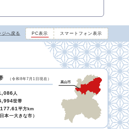
ージへ戻る
PC表示
スマートフォン表示
帯
（令和8年7月1日現在）
1,086
人
6,994
世帯
,177.61
平方km
日本一大きな市）