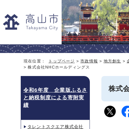
現在位置：
トップページ
>
市政情報
>
地方創生
>
> 株式会社NHCホールディングス
株式
令和6年度 企業版ふるさ
と納税制度による寄附実
績
タレントスクエア株式会社