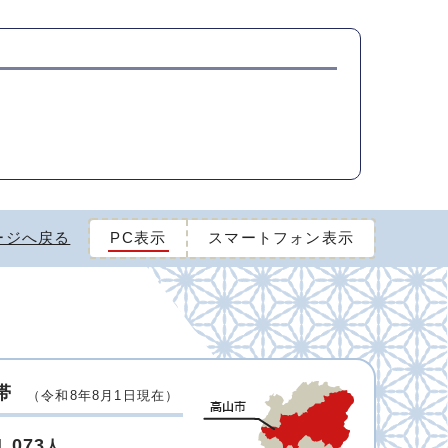
ージへ戻る
PC表示
スマートフォン表示
帯
（令和8年8月1日現在）
1,073
人