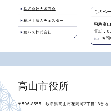
株式会社大塚商会
このペ
税理士法人チェスター
飛騨高
電話：05
鯱バス株式会社
お問
高山市役所
〒506-8555 岐阜県高山市花岡町2丁目18番