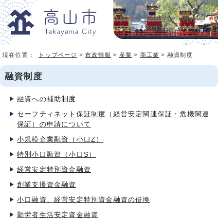
現在位置：
トップページ
>
市政情報
>
産業
>
商工業
> 融資制度
融資制度
融資への補助制度
セーフティネット保証制度（経営安定関連保証・危機関連
保証）の申請について
小規模企業融資（小口Z）
特別小口融資（小口S）
経営安定特別資金融資
創業支援資金融資
小口融資、経営安定特別資金融資の借換
勤労者生活安定資金融資