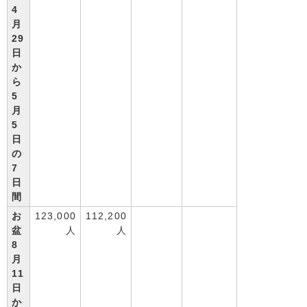
4
月
29
日
か
ら
5
月
5
日
の
7
日
間
お
123,000
112,200
盆
人
人
8
月
11
日
か