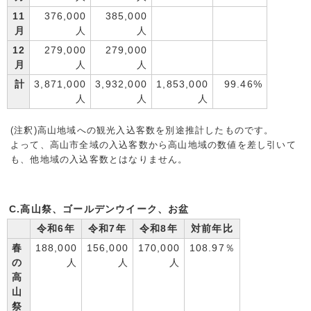
11
376,000
385,000
月
人
人
12
279,000
279,000
月
人
人
計
3,871,000
3,932,000
1,853,000
99.46%
人
人
人
(注釈)高山地域への観光入込客数
を別途推計したものです。
よって、高山市全域の入込客数
から高山地域の数値を差し引いて
も、他地域の入込客数
とはなりません。
C.高山祭、ゴールデンウイーク、お盆
令和6年
令和7年
令和8年
対前年比
春
188,000
156,000
170,000
108.97％
の
人
人
人
高
山
祭