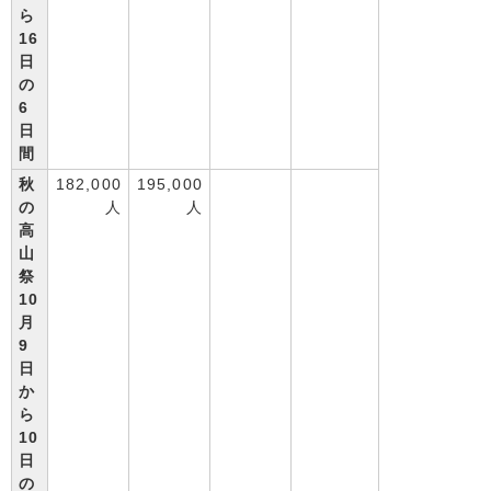
ら
16
日
の
6
日
間
秋
182,000
195,000
の
人
人
高
山
祭
10
月
9
日
か
ら
10
日
の