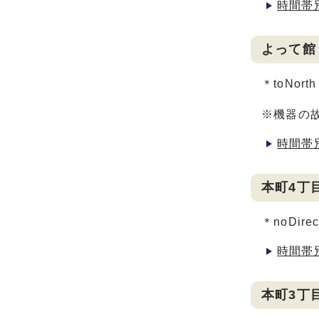
時間帯
よって館
＊toNor
※機器の故
時間帯
本町4丁
＊noDi
時間帯
本町3丁