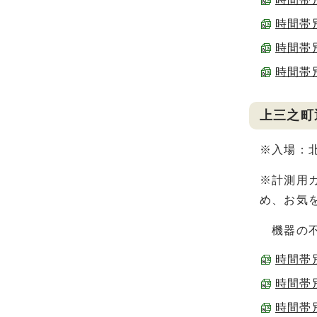
時間帯別
時間帯別
時間帯別
上三之町
※入場：
※計測用カ
め、お気
機器の不
時間帯別
時間帯別
時間帯別