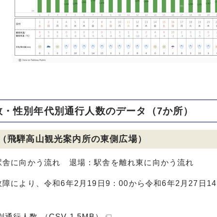
数・性別年代別通行人数のデータ（7か所）
（飛騨高山観光案内所の東側広場）
駅舎に向かう流れ 退場：駅舎を離れ東に向かう流れ
障により、令和6年2月19日9：00から令和6年2月27日
通行人数 （CSV 1.5MB）