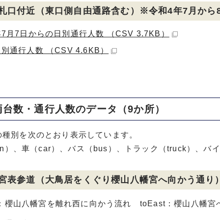
札口付近（東口側自由通路含む）※令和4年7月から
7月7日からの日別通行人数 （CSV 3.7KB）
別通行人数 （CSV 4.6KB）
両台数・通行人数のデータ（9か所）
の種別を次のとおり表示しています。
on）、車（car）、バス（bus）、トラック（truck）、バイク（
宮表参道（大鳥居をくぐり櫻山八幡宮へ向かう通り
st：櫻山八幡宮を離れ西に向かう流れ toEast：櫻山八幡