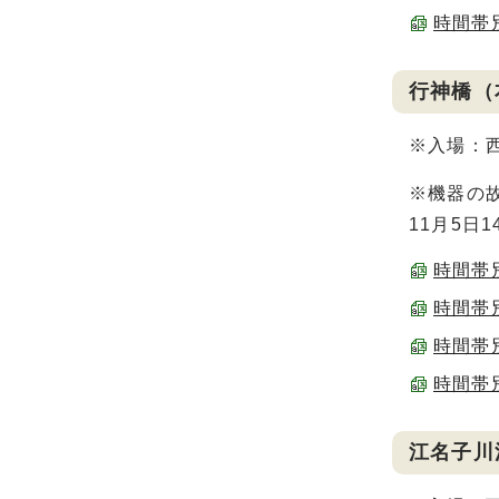
時間帯別
行神橋（
※入場：
※機器の故
11月5日
時間帯別
時間帯別
時間帯別
時間帯別
江名子川