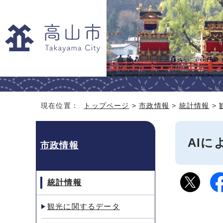
現在位置：
トップページ
>
市政情報
>
統計情報
>
AIに
市政情報
統計情報
観光に関するデータ