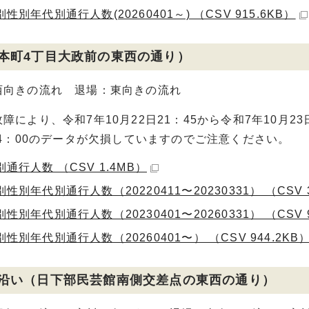
性別年代別通行人数(20260401～) （CSV 915.6KB）
本町4丁目大政前の東西の通り）
西向きの流れ 退場：東向きの流れ
障により、令和7年10月22日21：45から令和7年10月23
14：00のデータが欠損していますのでご注意ください。
通行人数 （CSV 1.4MB）
性別年代別通行人数（20220411〜20230331） （CSV 
性別年代別通行人数（20230401〜20260331） （CSV 
性別年代別通行人数（20260401〜） （CSV 944.2KB
沿い（日下部民芸館南側交差点の東西の通り）