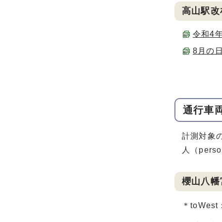
高山駅改
令和4年
8月の日
通行車
計測対象
人（pers
櫻山八幡
＊toWe