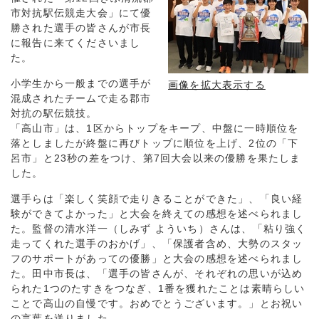
市対抗駅伝競走大会」にて優
勝された選手の皆さんが市長
に報告に来てくださいまし
た。
小学生から一般までの選手が
画像を拡大表示する
混成されたチームで走る郡市
対抗の駅伝競技。
「高山市」は、1区からトップをキープ、中盤に一時順位を
落としましたが終盤に再びトップに順位を上げ、2位の「下
呂市」と23秒の差をつけ、第7回大会以来の優勝を果たしま
した。
選手らは「楽しく笑顔で走りきることができた」、「良い経
験ができてよかった」と大会を終えての感想を述べられまし
た。監督の清水洋一（しみず よういち）さんは、「粘り強く
走ってくれた選手のおかげ」、「保護者含め、大勢のスタッ
フのサポートがあっての優勝」と大会の感想を述べられまし
た。田中市長は、「選手の皆さんが、それぞれの思いが込め
られた1つのたすきをつなぎ、1番を獲れたことは素晴らしい
ことで高山の自慢です。おめでとうございます。」とお祝い
の言葉を送りました。