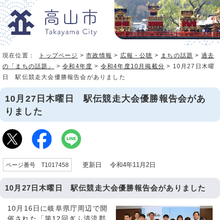
現在位置：
トップページ
>
市政情報
>
広報・公聴
>
まちの話題
>
過去
の「まちの話題」
>
令和4年度
>
令和4年度10月掲載分
> 10月27日木曜
日 駅伝競走大会優勝報告会がありました
10月27日木曜日 駅伝競走大会優勝報告会があ
りました
更新日 令和4年11月2日
ページ番号 T1017458
10月27日木曜日 駅伝競走大会優勝報告会がありました
10月16日に岐阜県庁周辺で開
催された「第12回ぎふ清流郡