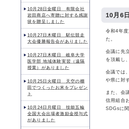
10月28日金曜日 有限会社
10月
岩田商店へ寄贈に対する感謝
状を贈呈しました
令和4年
10月27日木曜日 駅伝競走
た。
大会優勝報告会がありました
会議に先
10月27日木曜日 岐阜大学
を頂戴し
医学部 地域体験実習（遠隔
授業）がありました
会議では
や県に対
10月25日火曜日 天空の棚
田でつくったお米をプレゼン
また、会
ト
信用組合
10月24日月曜日 技能五輪
SDGs
全国大会出場者激励金授与式
がありました