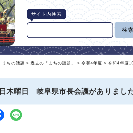
サイト内検索
>
まちの話題
>
過去の「まちの話題」
>
令和4年度
>
令和4年度1
月6日木曜日 岐阜県市長会議がありまし