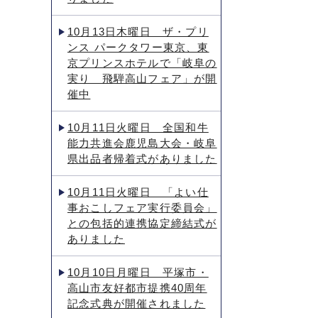
10月13日木曜日 ザ・プリ
ンス パークタワー東京、東
京プリンスホテルで「岐阜の
実り 飛騨高山フェア」が開
催中
10月11日火曜日 全国和牛
能力共進会鹿児島大会・岐阜
県出品者帰着式がありました
10月11日火曜日 「よい仕
事おこしフェア実行委員会」
との包括的連携協定締結式が
ありました
10月10日月曜日 平塚市・
高山市友好都市提携40周年
記念式典が開催されました