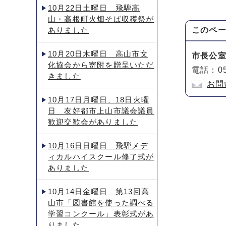
10月22日土曜日 飛騨高
山・高根町火畑そば収穫祭が
ありました
このペ
10月20日木曜日 高山市文
市長公
化協会から寄附を贈呈いただ
電話：05
きました
お問
10月17日月曜日、18日火曜
日 友好都市上山市議会議員
歓迎交歓会がありました
10月16日日曜日 飛騨メデ
ィカルハイスクール修了式が
ありました
10月14日金曜日 第13回高
山市「図書館を使った調べる
学習コンクール」表彰式があ
りました