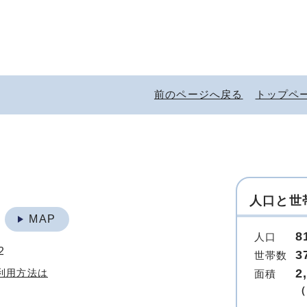
前のページへ戻る
トップペ
人口と世
地
MAP
8
人口
2
3
世帯数
2
利用方法は
面積
（