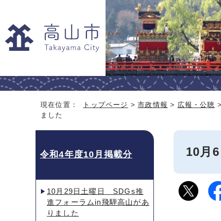
現在位置：
トップページ
>
市政情報
>
広報・公聴
ました
10
令和4年度10月掲載分
10月29日土曜日 SDGs推
進フォーラムin飛騨高山があ
りました