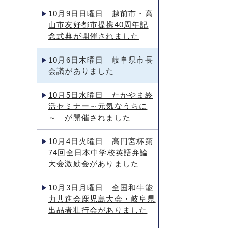
10月9日日曜日 越前市・高
山市友好都市提携40周年記
念式典が開催されました
10月6日木曜日 岐阜県市長
会議がありました
10月5日水曜日 たかやま終
活セミナー～元気なうちに
～ が開催されました
10月4日火曜日 高円宮杯第
74回全日本中学校英語弁論
大会激励会がありました
10月3日月曜日 全国和牛能
力共進会鹿児島大会・岐阜県
出品者壮行会がありました