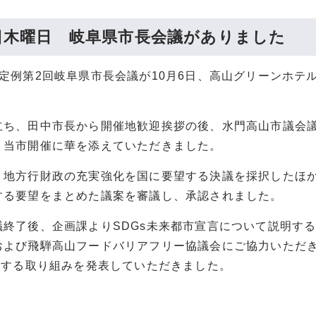
6日木曜日 岐阜県市長会議がありました
度定例第2回岐阜県市長会議が10月6日、高山グリーンホテ
立ち、田中市長から開催地歓迎挨拶の後、水門高山市議会
、当市開催に華を添えていただきました。
、地方行財政の充実強化を国に要望する決議を採択したほ
する要望をまとめた議案を審議し、承認されました。
議終了後、企画課よりSDGs未来都市宣言について説明す
および飛騨高山フードバリアフリー協議会にご協力いただ
に関する取り組みを発表していただきました。