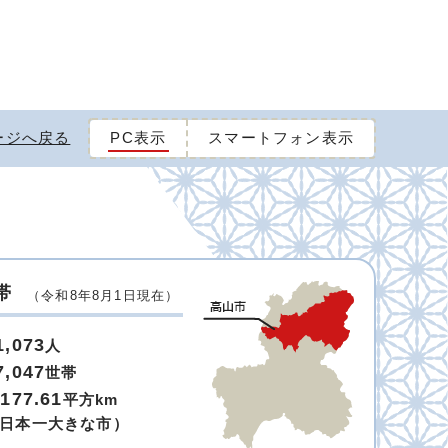
ージへ戻る
PC表示
スマートフォン表示
帯
（令和8年8月1日現在）
1,073
人
7,047
世帯
,177.61
平方km
日本一大きな市）