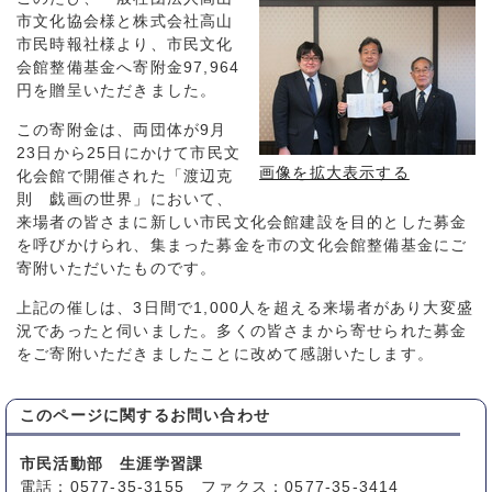
市文化協会様と株式会社高山
市民時報社様より、市民文化
会館整備基金へ寄附金97,964
円を贈呈いただきました。
この寄附金は、両団体が9月
23日から25日にかけて市民文
画像を拡大表示する
化会館で開催された「渡辺克
則 戯画の世界」において、
来場者の皆さまに新しい市民文化会館建設を目的とした募金
を呼びかけられ、集まった募金を市の文化会館整備基金にご
寄附いただいたものです。
上記の催しは、3日間で1,000人を超える来場者があり大変盛
況であったと伺いました。多くの皆さまから寄せられた募金
をご寄附いただきましたことに改めて感謝いたします。
このページに関する
お問い合わせ
市民活動部 生涯学習課
電話：0577-35-3155 ファクス：0577-35-3414